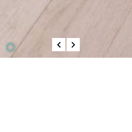
Home Staging Townhouse
Dieses elegante Hideaway in Frankfurt
Sachsenhausen konnte im leeren Zustand
trotz der luxuriösen Ausstattung und der