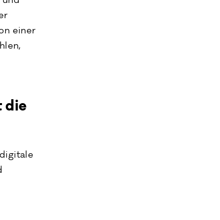
h und
er
on einer
hlen,
 die
digitale
d