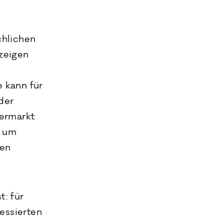
chlichen
zeigen
 kann für
der
fermarkt
n um
nen
t: für
essierten