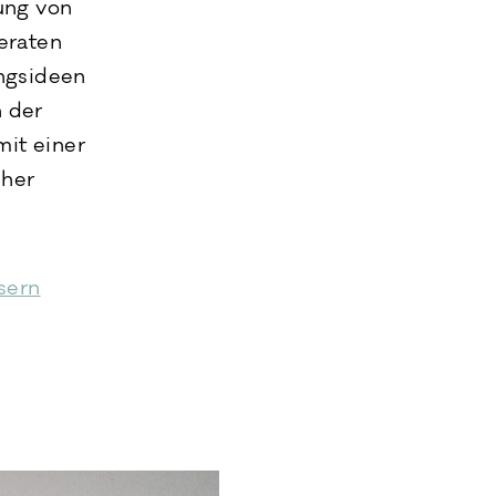
ung von
eraten
ungsideen
n der
it einer
cher
sern