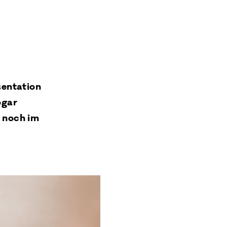
sentation
ogar
r noch im