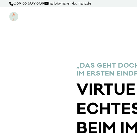
069 36 609 609
hallo@maren-kumant.de
„DAS GEHT DOCH
M ERSTEN EIND
VIRTUE
ECHTE
BEIM 